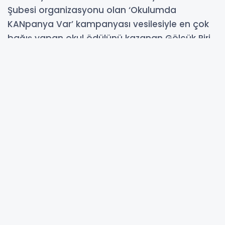
Şubesi organizasyonu olan ‘Okulumda
KANpanya Var’ kampanyası vesilesiyle en çok
bağış yapan okul ödülünü kazanan Gölcük Piri
Reis İlkokulu için düzenlenen etkinliğe Vali İlhami
Aktaş da katıldı.
25-10-2025 03:07
Güncelleme : 25-10-2025 03:07