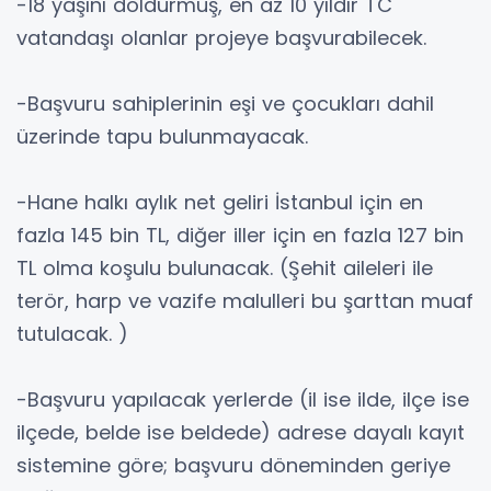
-18 yaşını doldurmuş, en az 10 yıldır TC
vatandaşı olanlar projeye başvurabilecek.
-Başvuru sahiplerinin eşi ve çocukları dahil
üzerinde tapu bulunmayacak.
-Hane halkı aylık net geliri İstanbul için en
fazla 145 bin TL, diğer iller için en fazla 127 bin
TL olma koşulu bulunacak. (Şehit aileleri ile
terör, harp ve vazife malulleri bu şarttan muaf
tutulacak. )
-Başvuru yapılacak yerlerde (il ise ilde, ilçe ise
ilçede, belde ise beldede) adrese dayalı kayıt
sistemine göre; başvuru döneminden geriye