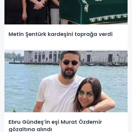
Metin Şentürk kardeşini toprağa verdi
Ebru Gündeş’in eşi Murat Özdemir
gözaltına alındı