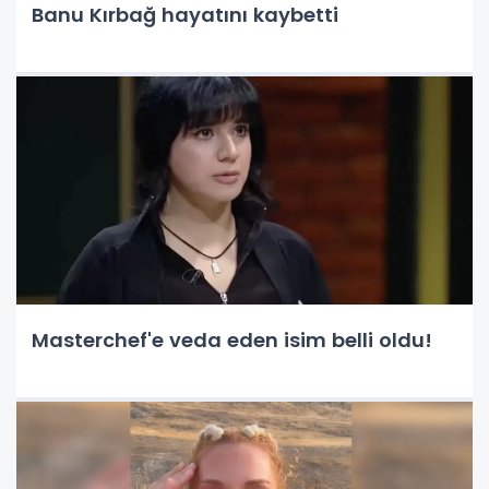
Banu Kırbağ hayatını kaybetti
Masterchef'e veda eden isim belli oldu!