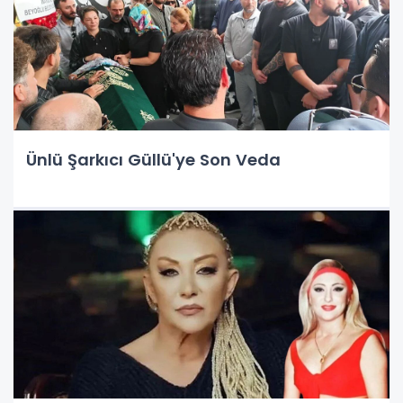
Ünlü Şarkıcı Güllü'ye Son Veda