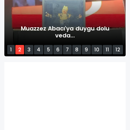
Muazzez Abacı'ya duygu dolu
veda...
1
2
3
4
5
6
7
8
9
10
11
12
13
14
15