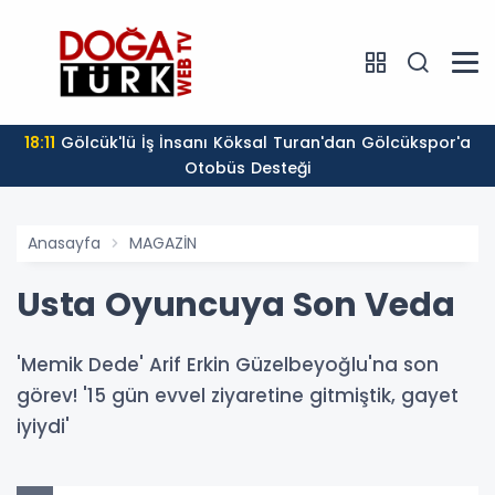
18:11
Gölcük'lü İş İnsanı Köksal Turan'dan Gölcükspor'a
Otobüs Desteği
Anasayfa
MAGAZİN
Usta Oyuncuya Son Veda
'Memik Dede' Arif Erkin Güzelbeyoğlu'na son
görev! '15 gün evvel ziyaretine gitmiştik, gayet
iyiydi'