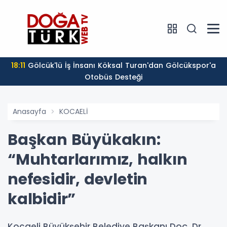
18:11
Gölcük'lü İş İnsanı Köksal Turan'dan Gölcükspor'a
Otobüs Desteği
Anasayfa
KOCAELİ
Başkan Büyükakın:
“Muhtarlarımız, halkın
nefesidir, devletin
kalbidir”
Kocaeli Büyükşehir Belediye Başkanı Doç. Dr.