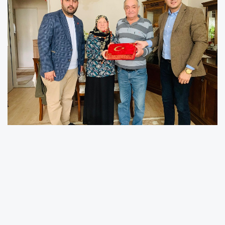
İzmit Belediyesi, kahraman gazilerimizi ziyaret
etmeyi sürdürüyor. Bu kapsamda İzmit
Belediyesi Dernekler Masası Başkanı Eray
Bodur ve CHP Başiskele İlçe Başkanı Uğur
Falay, Başiskele’deki Kıbrıs Gazileri ile bir araya