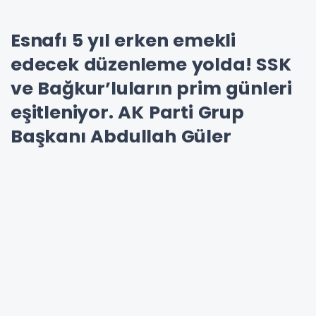
Esnafı 5 yıl erken emekli
edecek düzenleme yolda! SSK
ve Bağkur’luların prim günleri
eşitleniyor. AK Parti Grup
Başkanı Abdullah Güler
konuyla ilgili önemli
açıklamalarda bulundu.
Meclis
’te yeni yasama dönemi başlıyor.
Bugün saat 14.00 itibarıyla gözler Meclis Genel
Kurulu’nda olacak. Bu yıl Genel Kurul’da hangi
yasalar görüşülmeye başlanacak?
Milyonlarca
Bağkur
’lu esnafın gözü kulağı