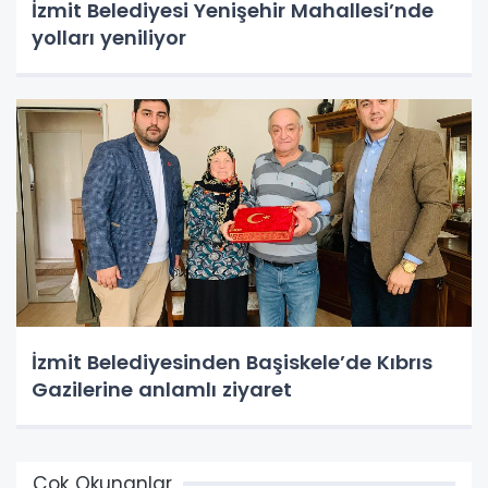
İzmit Belediyesi Yenişehir Mahallesi’nde
yolları yeniliyor
İzmit Belediyesinden Başiskele’de Kıbrıs
Gazilerine anlamlı ziyaret
Çok Okunanlar