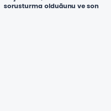
soruşturma olduğunu ve son
iddiaların da bu kapsamda ele
alınacağını bildirdi.
TFF
Başkanı Hacıosmanoğlu'nun
açıklamalarının ardından İstanbul Cumhuriyet
Başsavcılığı, 2025 yılı Nisan ayında futbol
müsabakalarında görev yapan bir kısım
hakemin karıştığı iddia edilen bahis oynama
iddiası kapsamında soruşturma başlatıldığını
duyurdu.
"SORUŞTURMA DERİNLEŞTİRİLECEK SÜRECEK"
Başsavcılık açıklamasında süren bir