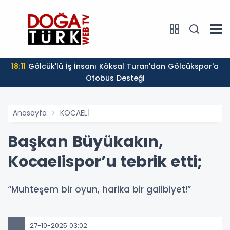
18:11
Gölcük'lü İş İnsanı Köksal Turan'dan Gölcükspor'a
Otobüs Desteği
Anasayfa
KOCAELİ
Başkan Büyükakın,
Kocaelispor’u tebrik etti;
“Muhteşem bir oyun, harika bir galibiyet!”
27-10-2025 03:02