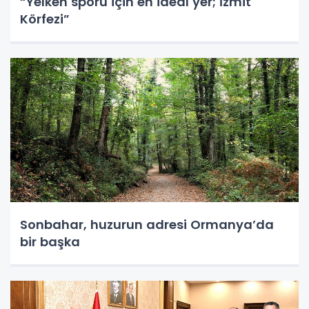
“Yelken sporu için en ideal yer; İzmit
Körfezi”
Sonbahar, huzurun adresi Ormanya’da
bir başka