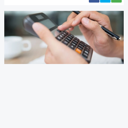
Vergi
Kanunu Teklifi
Meclis
Plan ve Bütçe
Komisyonu'nda kabul edildi. Bazı vergi
istisnaları kaldırılacak, yeni harçlar getirilecek.