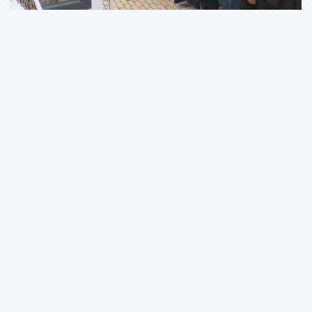
Sofular Köy Cami’nde kılınan cenaze
namazına; Vali İlhami Aktaş’ın yanı sıra Gölcük
Kaymakamı Müfit Gültekin, İl Jandarma
Komutanı J. Alb. Murat Bozkurt, Gölcük
Belediye Başkanı Av. Ali Yıldırım Sezer, Gölcük
Sofular köyü muhtarı Nihat Aytaç’ın ailesi,
yakınları ve sevenleri katıldı.
Vali İlhami Aktaş, Muhtar Nihat Aytaç’ın
ailesine başsağlığı dileklerini ileterek acılarını
paylaştı.
Okunan duaların ardından Nihat Aytaç’ın
cenazesi Sofular Köy Mezarlığı’nda defnedildi.