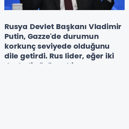
Rusya Devlet Başkanı Vladimir
Putin, Gazze'de durumun
korkunç seviyede olduğunu
dile getirdi. Rus lider, eğer iki
devletli çözüme hizmet
edecekse Trump'ın Gazze
planını desteklemeye hazır
olduklarını belirtti.
Rusya
Devlet Başkanı
Vladimir