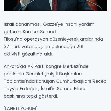
İsrail
donanması, Gazze'ye insani yardım
götüren Küresel Sumud
Filosu'na
operasyon
düzenleyerek aralarında
37 Türk vatandaşının bulunduğu 201
aktivisti
gözaltına aldı
.
Ankara'da AK Parti Kongre Merkezi'nde
partisinin Genişletişmiş İl Başkanları
Toplantısı'nda konuşan Cumhurbaşkanı
Recep
Tayyip Erdoğan
, İsrail'in
Sumud Filosu
baskın
ına tepki gösterdi.
"LANETLİYORUM"