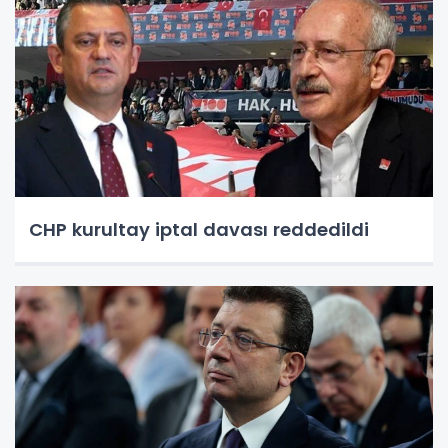
CHP kurultay iptal davası reddedildi