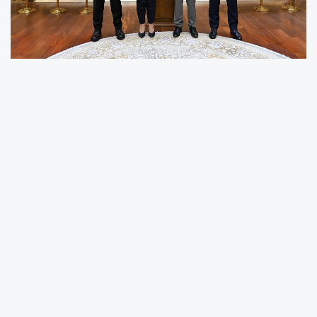
AK Parti Genel Başkan Yardımcısı, Çevre ve
Şehircilik Politikaları Başkanı Sevilay Tuncer,
Vali İlhami Aktaş’ı ziyaret etti.
AK Parti Genel Başkan Yardımcısı, Çevre ve
Şehircilik Politikaları Başkanı Sevilay Tuncer’e
Kocaeli Büyükşehir Belediye Başkanı Doç. Dr.
Tahir Büyükakın ve AK Parti Kocaeli İl Başkanı
Şahin Talus eşlik etti.