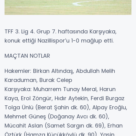
TFF 3. Lig 4. Grup 7. haftasında Karşıyaka,
konuk ettiği Nazillispor’u 1-0 mağlup etti.
MAÇTAN NOTLAR
Hakemler: Birkan Altındaş, Abdullah Melih
Karaduman, Burak Celep
Karşıyaka: Muharrem Tunay Meral, Harun
Kaya, Erol Zöngür, Hıdır Aytekin, Ferdi Burgaz
Tolga Ünlü (Berat Şahin dk. 60), Alpay Eroğlu,
Mehmet Güneş (Doğanay Avcı dk. 60),
Mücahit Aslan (Samet Sargın dk. 69), Erhan
Öztürk (Hamza Küçükköylü dk. 90), Yasin