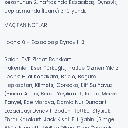
sezonunun 2. haftasında Eczacıbaşı Dynavit,
deplasmanda İlbank'ı 3-0 yendi.
MAÇTAN NOTLAR
İlbank: 0 - Eczacıbaşı Dynavit: 3
Salon: TVF Ziraat Bankkart
Hakemler: Eser Türkoğlu, Hatice Özmen Yıldız
İlbank: Hilal Kocakara, Bricio, Begüm
Hepkaptan, Klimets, Gorecka, Elif Su Yavuz
(Sinem Arıncı, Beren Yeşilırmak, Kocic, Merve
Tanyel, Ece Morova, Damla Nur Dündar)
Eczacıbaşı Dynavit: Boden, Rettke, Stysiak,
Ebrar Karakurt, Jack Kisal, Elif Şahin (Simge
Aköz, Nicoletti, Meliha Diken, Dilay Özdemir,