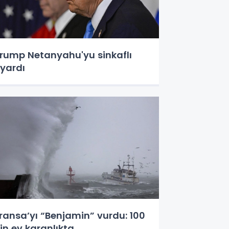
rump Netanyahu'yu sinkaflı
yardı
ransa’yı “Benjamin” vurdu: 100
in ev karanlıkta