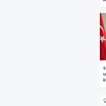
S
u
k
Ç