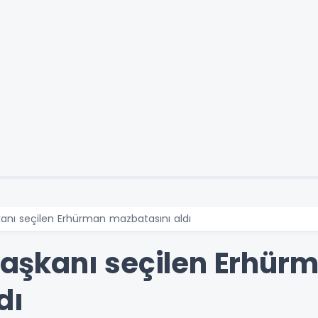
nı seçilen Erhürman mazbatasını aldı
şkanı seçilen Erhür
dı