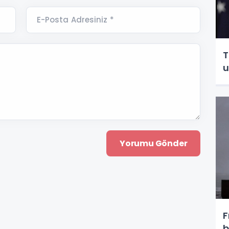
E-Posta Adresiniz *
T
u
F
b