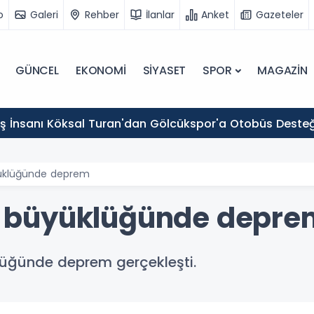
o
Galeri
Rehber
İlanlar
Anket
Gazeteler
GÜNCEL
EKONOMİ
SİYASET
SPOR
MAGAZİN
 İş İnsanı Köksal Turan'dan Gölcükspor'a Otobüs Desteğ
üyüklüğünde deprem
5,8 büyüklüğünde depr
klüğünde deprem gerçekleşti.