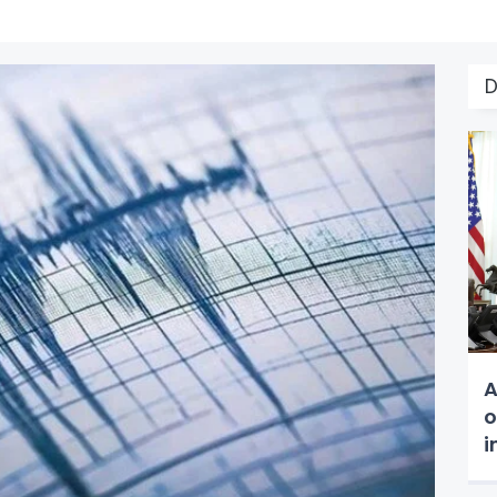
A
o
i