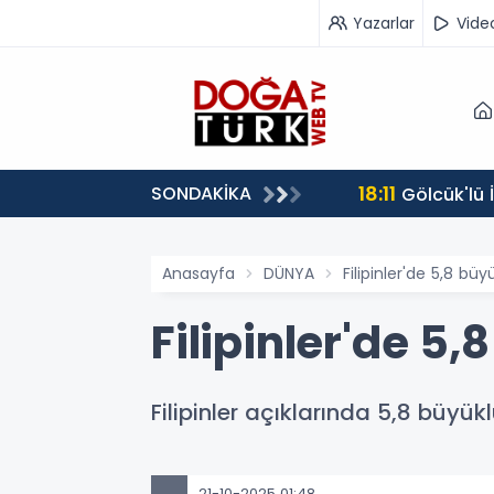
Yazarlar
Vide
18:11
SONDAKİKA
Gölcük'lü
Anasayfa
DÜNYA
Filipinler'de 5,8 b
Filipinler'de 
Filipinler açıklarında 5,8 büyü
21-10-2025 01:48