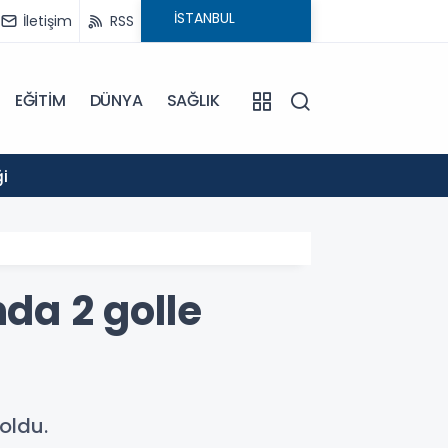
İletişim
RSS
EĞİTİM
DÜNYA
SAĞLIK
14:52
i
GÖLCÜ
da 2 golle
oldu.