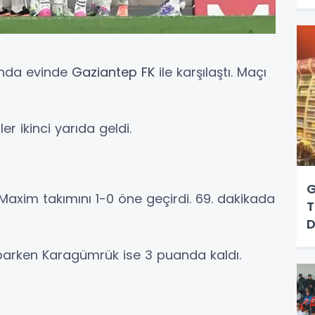
sında evinde
Gaziantep FK
ile karşılaştı. Maçı
er ikinci yarıda geldi.
G
 Maxim takımını 1-0 öne geçirdi. 69. dakikada
T
D
parken Karagümrük ise 3 puanda kaldı.