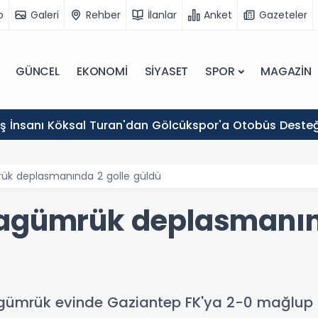
o
Galeri
Rehber
İlanlar
Anket
Gazeteler
GÜNCEL
EKONOMİ
SİYASET
SPOR
MAGAZİN
 İş İnsanı Köksal Turan'dan Gölcükspor'a Otobüs Desteğ
ük deplasmanında 2 golle güldü
ragümrük deplasmanın
ragümrük evinde Gaziantep FK'ya 2-0 mağlup 