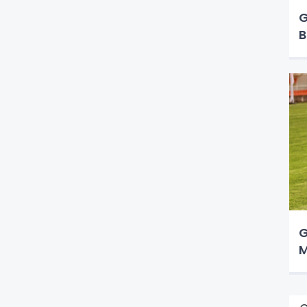
G
B
G
M