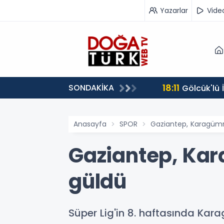
Yazarlar
Vide
18:11
SONDAKİKA
Gölcük'lü
Anasayfa
SPOR
Gaziantep, Karagümr
Gaziantep, Ka
güldü
Süper Lig'in 8. haftasında Ka