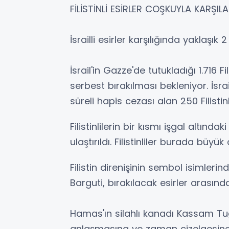
FİLİSTİNLİ ESİRLER COŞKUYLA KARŞIL
İsrailli esirler karşılığında yaklaşık 
İsrail'in Gazze'de tutukladığı 1.716 F
serbest bırakılması bekleniyor. İs
süreli hapis cezası alan 250 Filist
Filistinlilerin bir kısmı işgal altınd
ulaştırıldı. Filistinliler burada büyük
Filistin direnişinin sembol isimler
Barguti, bırakılacak esirler arasınd
Hamas'ın silahlı kanadı Kassam Tug
anlaşmasına ve zaman çizelgesine, 