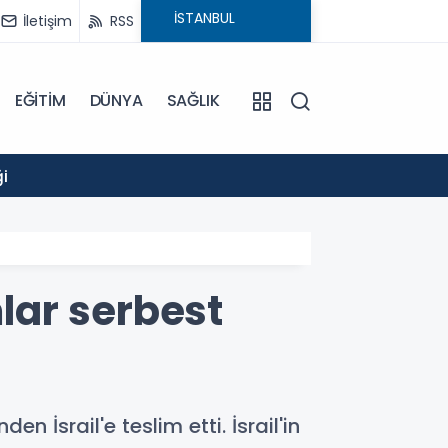
İletişim
RSS
EĞİTİM
DÜNYA
SAĞLIK
14:52
i
GÖLCÜ
lar serbest
İsrail'e teslim etti. İsrail'in