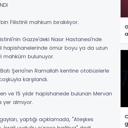
ANDI
2 bin Filistinli mahkum bırakılıyor.
G
a
ilistinli'nin Gazze'deki Nasır Hastanesi'nde
rail hapishanelerinde ömür boyu ya da uzun
inli mahkûm bulunuyor.
aki Batı Şeria'nın Ramallah kentine otobüslerle
 coşkuyla karşılandı.
inden ve 15 yıldır hapishanede bulunan Mervan
a yer almıyor.
C
ayları, yaptığı açıklamada, "Ateşkes
g
İsrail uyduğu sürece bağlıyız" dedi.