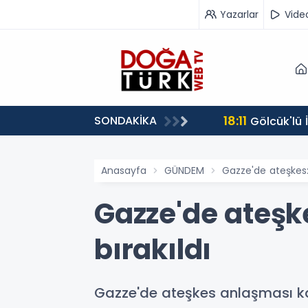
Yazarlar
Vide
18:11
SONDAKİKA
Gölcük'lü
Anasayfa
GÜNDEM
Gazze'de ateşkes:
Gazze'de ateşk
bırakıldı
Gazze'de ateşkes anlaşması kaps