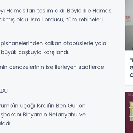
yi Hamas'tan teslim aldı. Böylelikle Hamas,
rakmış oldu. İsrail ordusu, tüm rehineleri
l hapishanelerinden kalkan otobüslerle yola
ler büyük coşkuyla karşılandı.
“
nin cenazelerinin ise ilerleyen saatlerde
G
O
LDU
mp'ın uçağı İsrail'in Ben Gurion
 Başbakanı Binyamin Netanyahu ve
ladı.