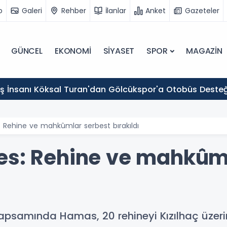
o
Galeri
Rehber
İlanlar
Anket
Gazeteler
GÜNCEL
EKONOMİ
SİYASET
SPOR
MAGAZİN
 İş İnsanı Köksal Turan'dan Gölcükspor'a Otobüs Desteğ
 Rehine ve mahkûmlar serbest bırakıldı
es: Rehine ve mahkûm
amında Hamas, 20 rehineyi Kızılhaç üzerinden 