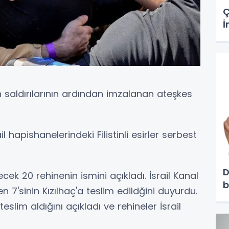
Ç
İ
şan saldırılarının ardından imzalanan ateşkes
ail hapishanelerindeki Filistinli esirler serbest
D
ek 20 rehinenin ismini açıkladı. İsrail Kanal
b
en 7'sinin Kızılhaç'a teslim edildğini duyurdu.
 teslim aldığını açıkladı ve rehineler İsrail