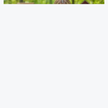
YORUMLAR
Adınız *
E-Posta Adresiniz *