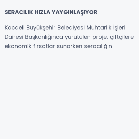
SERACILIK HIZLA YAYGINLAŞIYOR
Kocaeli Büyükşehir Belediyesi Muhtarlık İşleri
Dairesi Başkanlığınca yürütülen proje, çiftçilere
ekonomik fırsatlar sunarken seracılığın
yaygınlaşmasını da sağlıyor. Kontrollü ve
verimli üretim imkânı sunan modern seralar,
ürün kalitesini artırarak çeşitliliğe katkı
sağlıyor. Böylece çiftçiler pazarda daha
rekabetçi hale geliyor, yerel ekonomiye canlılık
kazandırılıyor.
İLK ÇALIŞMALAR TAMAMLANDI