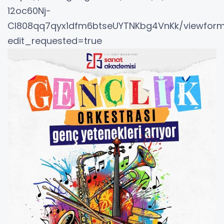
12oc60Nj-
Cl808qq7qyx1dfm6btseUYTNKbg4VnKk/viewfor
edit_requested=true