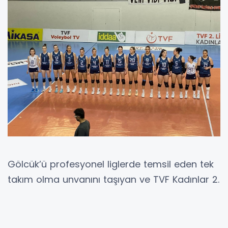
Gölcük’ü profesyonel liglerde temsil eden tek
takım olma unvanını taşıyan ve TVF Kadınlar 2.
Ligi’nde fırtına gibi esen Gölcük Cadence
İhsaniye, büyük bir başarıya daha imza attı.
Temsilcimiz, ligin güçlü ekiplerinden Beşiktaş