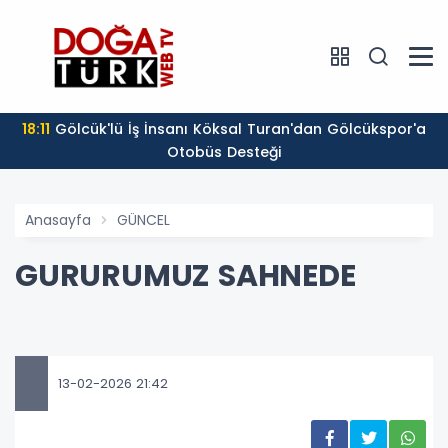
18:11
Gölcük'lü İş İnsanı Köksal Turan'dan Gölcükspor'a
Otobüs Desteği
Anasayfa
GÜNCEL
GURURUMUZ SAHNEDE
13-02-2026 21:42