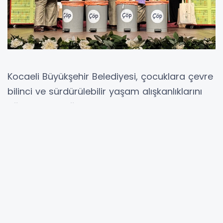
Kocaeli Büyükşehir Belediyesi, çocuklara çevre
bilinci ve sürdürülebilir yaşam alışkanlıklarını
eğlenceli ve öğretici bir dille kazandırmayı
amaçlıyor. Bu kapsamda düzenlenen “Çöpe
Hiç At, Sıfır Olsun” tiyatrosunun prömiyeri
Başiskele Türkiye Yüzyılı Gençlik Merkezi’nde
gerçekleştirildi.
BÜYÜKŞEHİR, ÇOCUKLARI SIFIR ATIK İLE