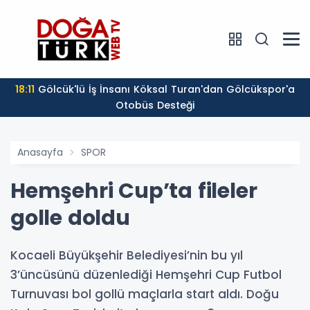
18:11
Gölcük'lü İş İnsanı Köksal Turan'dan Gölcükspor'a
Otobüs Desteği
Anasayfa
SPOR
Hemşehri Cup’ta fileler
golle doldu
Kocaeli Büyükşehir Belediyesi’nin bu yıl
3’üncüsünü düzenlediği Hemşehri Cup Futbol
Turnuvası bol gollü maçlarla start aldı. Doğu