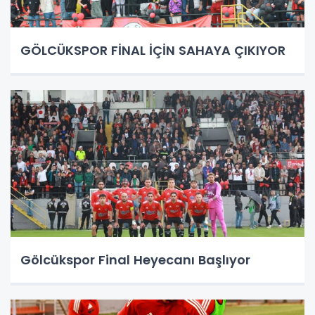
GÖLCÜKSPOR FİNAL İÇİN SAHAYA ÇIKIYOR
Gölcükspor Final Heyecanı Başlıyor