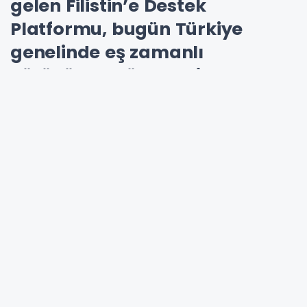
gelen Filistin’e Destek
Platformu, bugün Türkiye
genelinde eş zamanlı
yürüyüşler düzenledi.
İSTANBUL'DA MOTOSİKLETLİLERDEN "GAZZE" İÇİN
FARKINDALIK SÜRÜŞÜ
İstanbul'da motosikletliler Gazze'de yaşanan
insanlık dramına dikkati çekmek için "Gazze
için farkındalık sürüşü" gerçekleştirdi.
Ümraniye Belediyesinin destekleriyle BJK
Nevzat Demir Tesisleri'nde bir araya gelen
motosikletliler, "Özgür Filistin'in Yanındayız"
adıyla düzenlenen eylem kapsamında Filistin