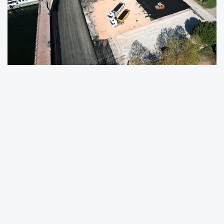
3400 TON ASFALT SERİLİYOR
“Başiskele Kavşağı Koridor Projesi” ile artması
beklenen trafik yükünü deniz ulaşımıyla
hafifletmeyi amaçlayan ve bu kapsamda
vatandaşların araçlarını güvenle park
edebilmesi için 1 Mart Vapur İskelesi’ne 178
araçlık yeni bir otopark inşa eden Büyükşehir,
çalışmalarını yoğun bir tempoda sürdürüyor.
Bu kapsamda otoparkta araçların kullanımına