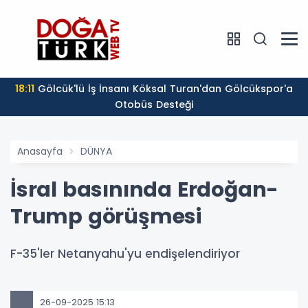
18:11
Gölcük'lü İş İnsanı Köksal Turan'dan Gölcükspor'a
Otobüs Desteği
Anasayfa
DÜNYA
İsral basınında Erdoğan-
Trump görüşmesi
F-35'ler Netanyahu'yu endişelendiriyor
26-09-2025 15:13