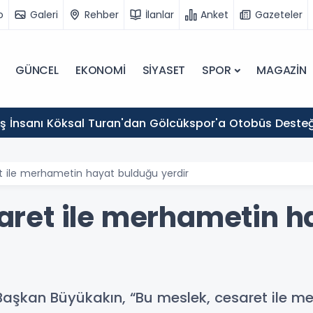
o
Galeri
Rehber
İlanlar
Anket
Gazeteler
GÜNCEL
EKONOMİ
SİYASET
SPOR
MAGAZİN
 İş İnsanı Köksal Turan'dan Gölcükspor'a Otobüs Desteğ
ret ile merhametin hayat bulduğu yerdir
esaret ile merhametin 
an Başkan Büyükakın, “Bu meslek, cesaret ile