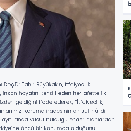
İ
Doç.Dr.Tahir Büyükakın, İtfaiyecilik
S
, insan hayatını tehdit eden her afette ilk
O
zden geldiğini ifade ederek, “İtfaiyecilik,
ınlarımızı koruma iradesinin en saf hâlidir.
n aynı anda vücut bulduğu ender alanlardan
n Türkiye’de öncü bir konumda olduğunu