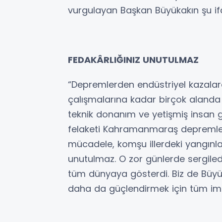
vurgulayan Başkan Büyükakın şu ifa
FEDAKÂRLIĞINIZ UNUTULMAZ
“Depremlerden endüstriyel kazala
çalışmalarına kadar birçok alanda
teknik donanım ve yetişmiş insan gü
felaketi Kahramanmaraş depremleri
mücadele, komşu illerdeki yangınlar
unutulmaz. O zor günlerde sergilediği
tüm dünyaya gösterdi. Biz de Büyükş
daha da güçlendirmek için tüm imk