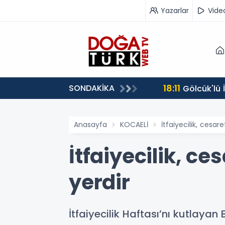
Yazarlar
Vide
18:11
SONDAKİKA
Gölcük'lü
Anasayfa
KOCAELİ
İtfaiyecilik, cesa
İtfaiyecilik, c
yerdir
İtfaiyecilik Haftası’nı kutlay