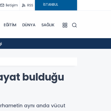
İletişim
RSS
EĞİTİM
DÜNYA
SAĞLIK
14:52
i
GÖLCÜ
hayat bulduğu
 merhametin aynı anda vücut