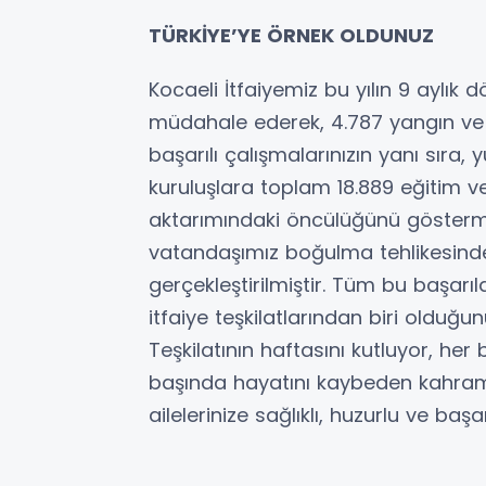
TÜRKİYE’YE ÖRNEK OLDUNUZ
Kocaeli İtfaiyemiz bu yılın 9 aylı
müdahale ederek, 4.787 yangın ve 5
başarılı çalışmalarınızın yanı sıra,
kuruluşlara toplam 18.889 eğitim ver
aktarımındaki öncülüğünü gösterme
vatandaşımız boğulma tehlikesinden
gerçekleştirilmiştir. Tüm bu başarıla
itfaiye teşkilatlarından biri olduğ
Teşkilatının haftasını kutluyor, he
başında hayatını kaybeden kahrama
ailelerinize sağlıklı, huzurlu ve başa