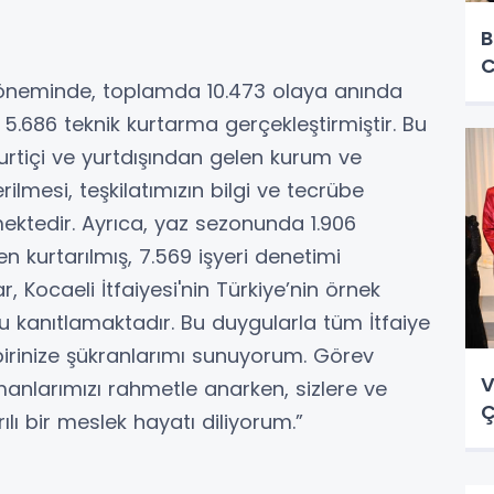
B
C
k döneminde, toplamda 10.473 olaya anında
.686 teknik kurtarma gerçekleştirmiştir. Bu
 yurtiçi ve yurtdışından gelen kurum ve
ilmesi, teşkilatımızın bilgi ve tecrübe
ktedir. Ayrıca, yaz sezonunda 1.906
 kurtarılmış, 7.569 işyeri denetimi
r, Kocaeli İtfaiyesi'nin Türkiye’nin örnek
unu kanıtlamaktadır. Bu duygularla tüm İtfaiye
r birinize şükranlarımı sunuyorum. Görev
V
nlarımızı rahmetle anarken, sizlere ve
Ç
rılı bir meslek hayatı diliyorum.”