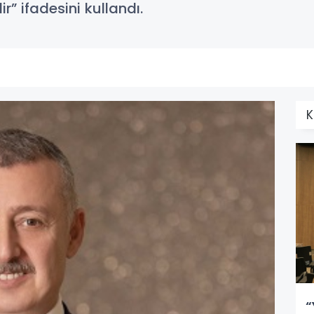
” ifadesini kullandı.
K
“