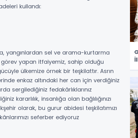
deleri kullandı:
G
ra, yangınlardan sel ve arama-kurtarma
İ
 görev yapan itfaiyemiz, sahip olduğu
cüyle ülkemize örnek bir teşkilattır. Asrın
nde enkaz altındaki her can için verdiğiniz
da sergilediğiniz fedakârlıklarınız
niz kararlılık, insanlığa olan bağlılığınızı
ehir olarak, bu gurur abidesi teşkilatımızı
ânlarımızı seferber ediyoruz