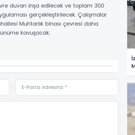
re duvarı inşa edilecek ve toplam 300
gulaması gerçekleştirilecek. Çalışmalar
llesi Muhtarlık binası çevresi daha
görünüme kavuşacak.
İ
M
E-Posta Adresiniz *