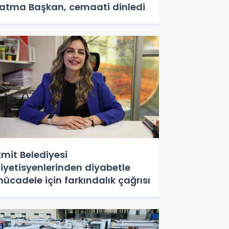
atma Başkan, cemaati dinledi
zmit Belediyesi
iyetisyenlerinden diyabetle
ücadele için farkındalık çağrısı