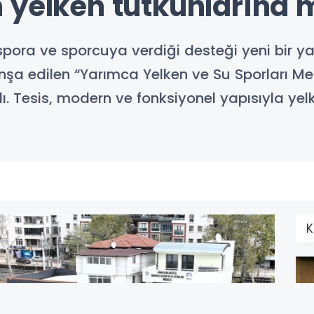
 yelken tutkunlarına 
spora ve sporcuya verdiği desteği yeni bir ya
a edilen “Yarımca Yelken ve Su Sporları Mer
 Tesis, modern ve fonksiyonel yapısıyla yel
K