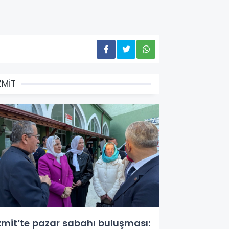
ZMİT
zmit’te pazar sabahı buluşması: