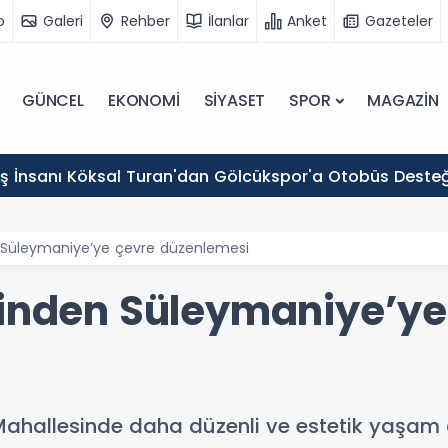
o
Galeri
Rehber
İlanlar
Anket
Gazeteler
GÜNCEL
EKONOMİ
SİYASET
SPOR
MAGAZİN
 İş İnsanı Köksal Turan'dan Gölcükspor'a Otobüs Desteğ
n Süleymaniye’ye çevre düzenlemesi
sinden Süleymaniye’ye
 Mahallesinde daha düzenli ve estetik yaşam 