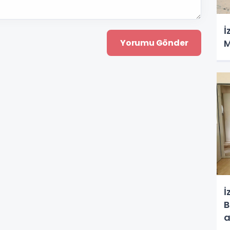
İ
M
İ
B
a