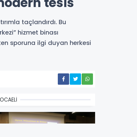
modern tesis
tırımla taçlandırdı. Bu
kezi” hizmet binası
ken sporuna ilgi duyan herkesi
OCAELİ