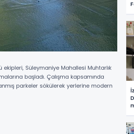
F
ğü ekipleri, Süleymaniye Mahallesi Muhtarlık
şmalarına başladı. Çalışma kapsamında
anmış parkeler sökülerek yerlerine modern
İ
D
m