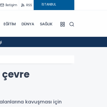
İletişim
RSS
EĞİTİM
DÜNYA
SAĞLIK
14:52
i
GÖLCÜ
 çevre
alanlarına kavuşması için