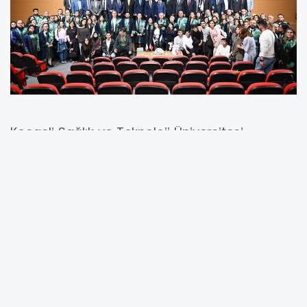
Kocaeli Sağlık ve Teknoloji Üniversitesi
Konferans Salonu’nda gerçekleşen açılış
törenine Vali İlhami Aktaş’ın yanı sıra Kocaeli
AK Parti Milletvekilleri; Sadettin Hülagü ve
Veysal Tipioğlu, Kocaeli Büyükşehir Belediyesi
Başkanı Doç. Dr. Tahir Büyükakın, Kocaeli
Cumhuriyet Başsavcısı Semih Akgün, Kocaeli
Adalet Komisyonu Başkanı Kamil Kaya, Kocaeli
Üniversitesi Rektörü Prof. Dr. Nuh Zafer