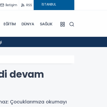
İletişim
RSS
EĞİTİM
DÜNYA
SAĞLIK
14:52
i
GÖLCÜ
idi devam
lmaz: Çocuklarımıza okumayı