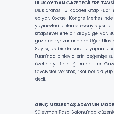
ULUSOY’DAN GAZETECİLERE TAVS
Uluslararası 15. Kocaeli Kitap Fuarı
ediyor. Kocaeli Kongre Merkezi'nde 
yayınevleri binlerce eseriyle yer al
kitapseverlerle bir araya geliyor. 
gazeteci-yazarlarından Uğur Ulusoy 
Söyleşide bir de sürpriz yapan Uluso
Fuarı’nda dinleyicilerin beğenişe su
özel bir yeri olduğunu belirten Gaz
tavsiyeler vererek, “Bol bol okuyup
dedi.
GENÇ MESLEKTAŞ ADAYININ MO
Süleyman Paşa Salonu’nda düzenle