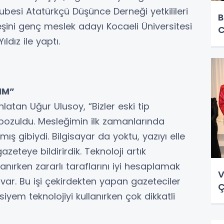
ubesi Atatürkçü Düşünce Derneği yetkilileri
B
eşini genç meslek adayı Kocaeli Üniversitesi
C
ıldız ile yaptı.
IM”
latan Uğur Ulusoy, “Bizler eski tip
ik bozuldu. Mesleğimin ilk zamanlarında
ış gibiydi. Bilgisayar da yoktu, yazıyı elle
azeteye bildirirdik. Teknoloji artık
lanırken zararlı taraflarını iyi hesaplamak
V
var. Bu işi çekirdekten yapan gazeteciler
Ç
iyem teknolojiyi kullanırken çok dikkatli