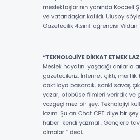
meslektaşlarının yanında Kocaeli Ş
ve vatandaşlar katıldı. Ulusoy söyl
Gazetecilik 4.sınıf öğrencisi Vildan Y
“TEKNOLOJİYE DİKKAT ETMEK LAZ
Meslek hayatını yaşadığı anılarla an
gazetecileriz. İnternet çıktı, mertl
daktiloya basardık, sanki savaş çıkm
yazar, otobüse filmleri verirdik ve g
vazgeçilmez bir şey. Teknolojiyi kul
lazım. Şu an Chat CPT diye bir şey 
haberi kendi yazmalı. Gençlere tavs
olmaları” dedi.