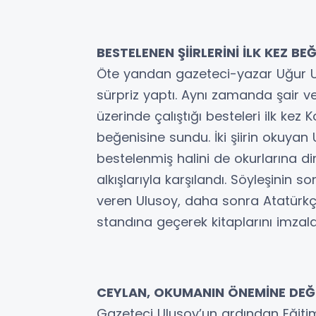
BESTELENEN ŞİİRLERİNİ İLK KEZ B
Öte yandan gazeteci-yazar Uğur Ul
sürpriz yaptı. Aynı zamanda şair 
üzerinde çalıştığı besteleri ilk kez K
beğenisine sundu. İki şiirin okuya
bestelenmiş halini de okurlarına di
alkışlarıyla karşılandı. Söyleşinin
veren Ulusoy, daha sonra Atatürkç
standına geçerek kitaplarını imzala
CEYLAN, OKUMANIN ÖNEMİNE DEĞ
Gazeteci Ulusoy’un ardından Eğit