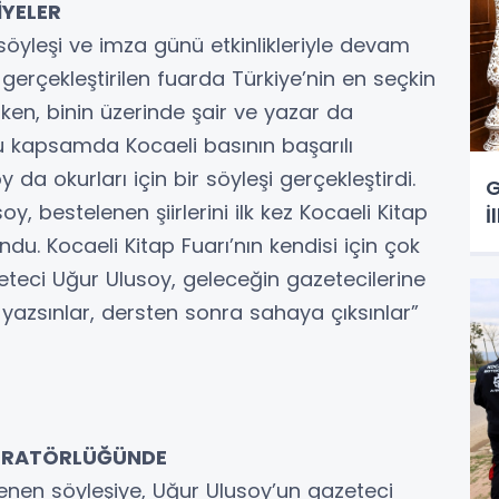
İYELER
 söyleşi ve imza günü etkinlikleriyle devam
gerçekleştirilen fuarda Türkiye’nin en seçkin
ırken, binin üzerinde şair ve yazar da
Bu kapsamda Kocaeli basının başarılı
da okurları için bir söyleşi gerçekleştirdi.
G
y, bestelenen şiirlerini ilk kez Kocaeli Kitap
İ
ndu. Kocaeli Kitap Fuarı’nın kendisi için çok
eteci Uğur Ulusoy, geleceğin gazetecilerine
 yazsınlar, dersten sonra sahaya çıksınlar”
DERATÖRLÜĞÜNDE
nen söyleşiye, Uğur Ulusoy’un gazeteci