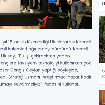
İ
 yıl 15’incisi düzenlediği Uluslararası Kocaeli
emli kalemleri ağırlamayı sürdürdü. Kocaeli
r Ulusoy, “Bu işi çekirdekten yapan
ençlere tavsiyem teknolojiyi kullanırken çok
 Yazar Cengiz Ceylan yaptığı söyleşide,
S
O
edi. Strateji Uzmanı-Araştırmacı Yazar Kadir
mayı sevdirmeliyiz” ifadesini kullandı.