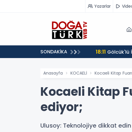
Yazarlar
Vide
18:11
SONDAKİKA
Gölcük'lü
Anasayfa
KOCAELİ
Kocaeli Kitap Fuar
Kocaeli Kitap 
ediyor;
Ulusoy: Teknolojiye dikkat ed