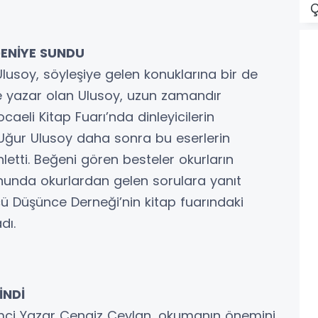
Ç
EĞENİYE SUNDU
usoy, söyleşiye gelen konuklarına bir de
ve yazar olan Ulusoy, uzun zamandır
ocaeli Kitap Fuarı’nda dinleyicilerin
n Uğur Ulusoy daha sonra bu eserlerin
nletti. Beğeni gören besteler okurların
 sonunda okurlardan gelen sorulara yanıt
ü Düşünce Derneği’nin kitap fuarındaki
dı.
İNDİ
imci Yazar Cengiz Ceylan, okumanın önemini