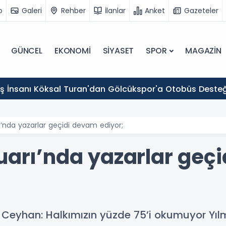
o
Galeri
Rehber
İlanlar
Anket
Gazeteler
GÜNCEL
EKONOMİ
SİYASET
SPOR
MAGAZİN
 İş İnsanı Köksal Turan'dan Gölcükspor'a Otobüs Desteğ
ı’nda yazarlar geçidi devam ediyor;
Fuarı’nda yazarlar geç
in Ceyhan: Halkımızın yüzde 75’i okumuyor Yı