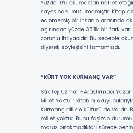
Yüzde 19’u okumaktan nefret ettiğin
sayesinde unutulmamıştır. Kitap ok
edinmemiş bir insanın arasında o
açısından yüzde 35’lik bir fark va
zorunlu ihtiyacıdır. Bu sebeple oku
diyerek söyleşisini tamamladı.
“KÜRT YOK KURMANÇ VAR”
Strateji Uzmanı-Araştırmacı Yazar K
Millet Yoktur” kitabını okuyucularıy
Kurmanç dili de kültürü de vardır. B
millet yoktur. Bunu faşizan durumu
maruz bırakmadıkları sürece benim 