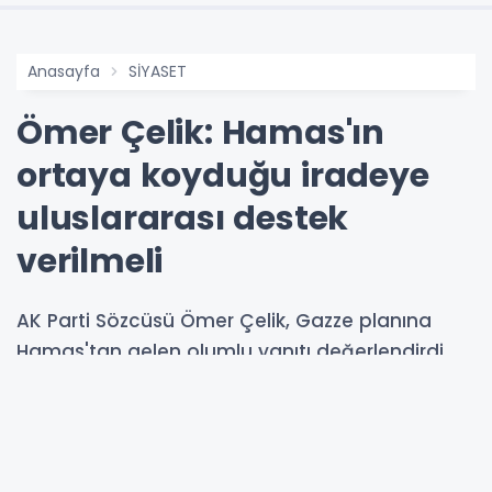
Anasayfa
SİYASET
Ömer Çelik: Hamas'ın
ortaya koyduğu iradeye
uluslararası destek
verilmeli
AK Parti Sözcüsü Ömer Çelik, Gazze planına
Hamas'tan gelen olumlu yanıtı değerlendirdi.
Çelik "Hamas'ın cevabı yapıcı bir şekilde gerçek
barış, hakkaniyet ve adalet odaklı yaklaşımı
içermektedir." ifadesini kullandı.