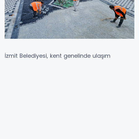
İzmit Belediyesi, kent genelinde ulaşım
konforunu artırmaya yönelik yol yenileme
çalışmalarını sürdürüyor. Bu kapsamda
Alikahya Atatürk Mahallesi Gülyalı Sokak’ta
gerçekleştirilen çalışmada toplam 1200
metrekare parke, 260 metre bordür ve 260
metre oluk taşı kullanılarak yol baştan sona
yenilendi. Yapılan düzenlemeyle birlikte bölge
sakinlerinin daha güvenli ve konforlu bir