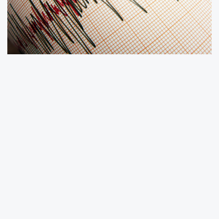
Kütahya
Simav'da 5.4'lük depremin üzerinden
yaklaşık 1.5 ay geçti, artçı sarsıntılar sürüyor.
AFAD
Deprem
Dairesi'nin verilerine göre
depremin büyüklüğü 4.9. Saat 02:54'teki
depremin derinliği ise 8.6 kilometre olarak
kayıtlara geçti.
Simav'da 28 Eylül'de meydana gelen 5.4
büyüklüğündeki ana şokun ardından bölgede
12 binden fazla artçı deprem olmuştu.