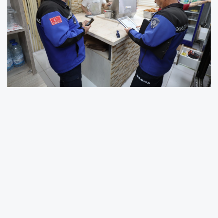
Başiskele’de halk sağlığını önemseyen
Başiskele Belediyesi Zabıta Müdürlüğü ekipleri,
yemek sektöründeki işletmelerde hijyen
koşulları, gıda güvenliği, çalışanların sağlık
karneleri, fiyat tarifeleri, ruhsat uygunluğu, atık
yönetimi ve genel düzen gibi başlıklarda
ayrıntılı denetimler yaptı. Vatandaşların yoğun
olarak tercih ettiği işletmelere yönelik bu