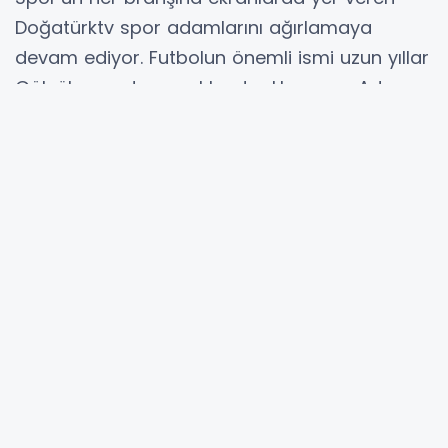
Doğatürktv spor adamlarını ağırlamaya
devam ediyor. Futbolun önemli ismi uzun yıllar
Gölcükspor da genel kaptanlık yapan Adem
Ellibeş , Kaskf başkan yardımcısı Hüseyin Bat ,
Şirinköyspor kulübü başkanı Vedat Karabulut
Gölcükspor yönetim kurulu üyesi Turgay
Kocaman ve Erkan özel spor söyleşine katılan
isimlerdi. Kocaelispor , Gölcükspor ve Amatör
kulüplerin konuşulduğu sohbette önemli
noktalara görüş belirtildi.Eski genel kaptan
Adem Ellibeş İhsaniye stadında yapılacak spor
kompleksi hakkında önemli açıklamalarda
bulundu. Yapılacak spor kompleksinin Gölcük
Amatör kulüplerini rahatlatacağını söyledi.
Kavaklıdaki iki saha ve Gölcükspor’un