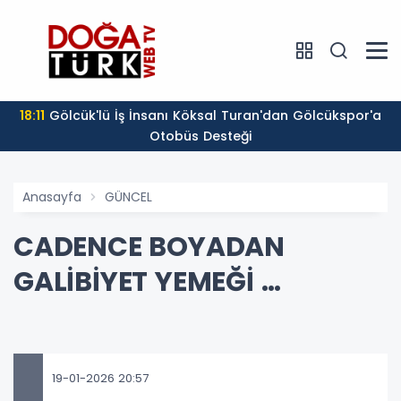
18:11
Gölcük'lü İş İnsanı Köksal Turan'dan Gölcükspor'a
Otobüs Desteği
Anasayfa
GÜNCEL
CADENCE BOYADAN
GALİBİYET YEMEĞİ …
19-01-2026 20:57