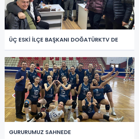
ÜÇ ESKİ İLÇE BAŞKANI DOĞATÜRKTV DE
GURURUMUZ SAHNEDE