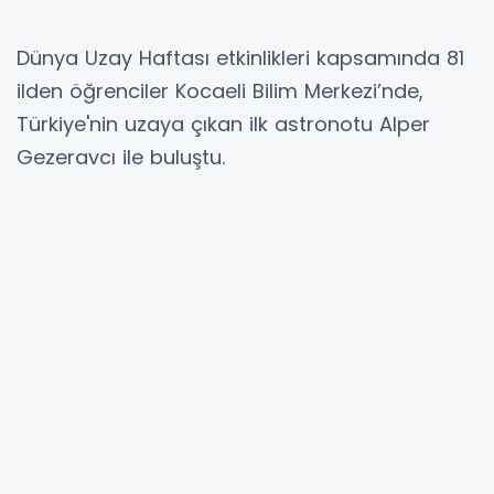
Dünya Uzay Haftası etkinlikleri kapsamında 81
ilden öğrenciler Kocaeli Bilim Merkezi’nde,
Türkiye'nin uzaya çıkan ilk astronotu Alper
Gezeravcı ile buluştu.
ALPER GEZERAVCI, KOCAELİ BİLİM
MERKEZİ’NDE
Her yıl 4-10 Ekim tarihleri arasında kutlanan
'Dünya Uzay Haftası' kapsamında düzenlenen
etkinlikler, bu yıl da öğrencilerin yoğun ilgisiyle
gerçekleşti. Sanayi ve Teknoloji Bakanlığı,
Türkiye Uzay Ajansı (TUA) ve TÜBİTAK iş