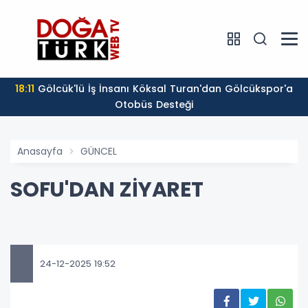
18:11
Gölcük'lü İş İnsanı Köksal Turan'dan Gölcükspor'a
Otobüs Desteği
Anasayfa
GÜNCEL
SOFU'DAN ZİYARET
24-12-2025 19:52